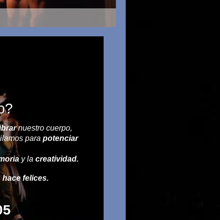
o?
ibrar
nuestro cuerpo,
ailamos para
potenciar
moria
y la
creatividad.
hace felices.
105