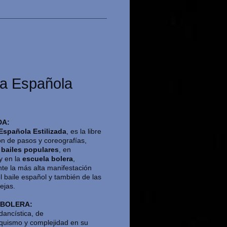
a Española
DA:
Española Estilizada
, es la libre
n de pasos y coreografías,
n
bailes populares
, en
y en la
escuela bolera
,
te la más alta manifestación
el baile español y también de las
ejas.
 BOLERA:
dancística, de
quismo y complejidad en su