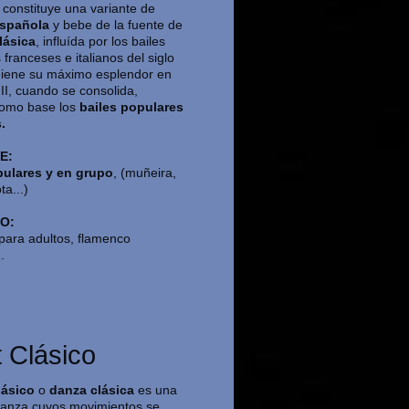
 constituye una variante de
española
y bebe de la fuente de
lásica
, influída por los bailes
franceses e italianos del siglo
niene su máximo esplendor en
III, cuando se consolida,
omo base los
bailes populares
.
E:
pulares y en grupo
, (muñeira,
ta...)
O:
ara adultos, flamenco
.
t Clásico
lásico
o
danza clásica
es una
danza cuyos movimientos se