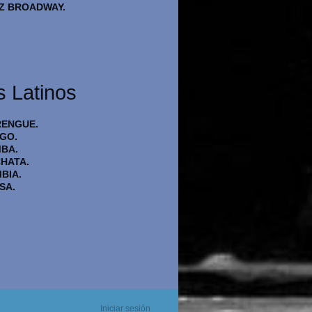
Z BROADWAY.
s Latinos
ENGUE.
GO.
BA.
HATA.
BIA.
SA.
Iniciar sesión