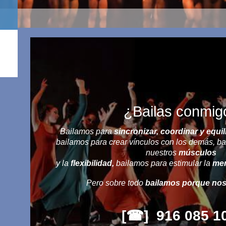
¿Bailas conmig
Bailamos para
sincronizar, coordinar y equil
bailamos para crear vínculos con los demás, b
nuestros
músculos
y la
flexibilidad,
bailamos para estimular la
me
Pero sobre todo
bailamos porque nos 
[☎] ️ 916 085 