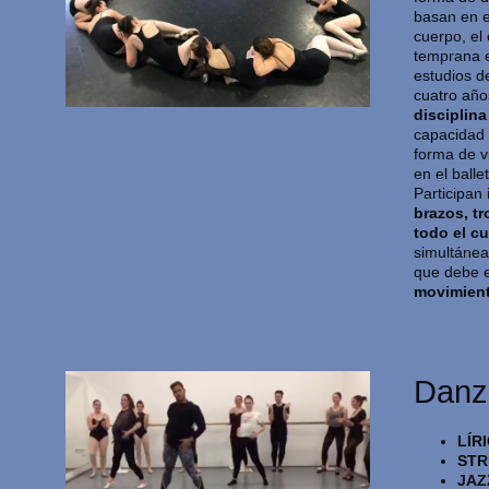
basan en el
cuerpo, el
temprana e
estudios de
cuatro año
disciplina
capacidad 
forma de v
en el balle
Participan
brazos, tr
todo el c
simultánea
que debe e
movimien
Danz
LÍR
STR
JAZ