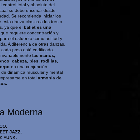
 control total y absoluto del
 cual se debe enseñar desde
dad. Se recomienda iniciar los
 esta danza clásica a los tres o
s, ya que el
ballet es una
que requiere concentración y
para el esfuerzo como actitud y
ida. A diferencia de otras danzas,
t cada paso está codificado.
 invariablemente
las manos,
onco, cabeza, pies, rodillas,
uerpo
en una conjunción
 de dinámica muscular y mental
xpresarse en total
armonía de
tos.
a Moderna
ICO.
EET JAZZ.
Z FUNK.