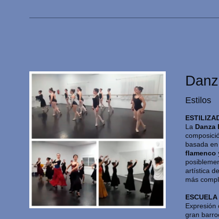
Danz
Estilos
ESTILIZA
La
Danza 
composició
basada e
flamenco
posiblemen
artística d
más compl
ESCUELA
Expresión 
gran barro