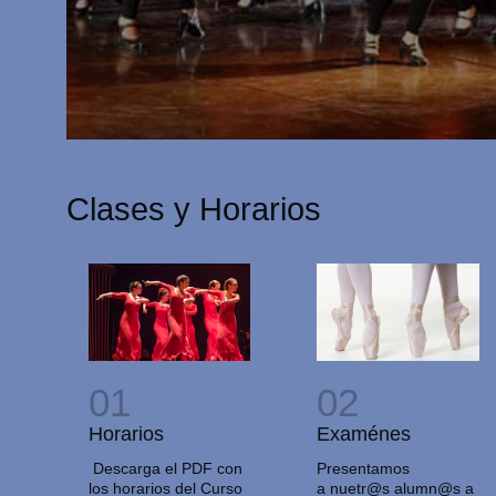
Clases y Horarios
Examénes
Horarios
Presentamos
Descarga el PDF con
a nuetr@s alumn@s a
los horarios del Curso