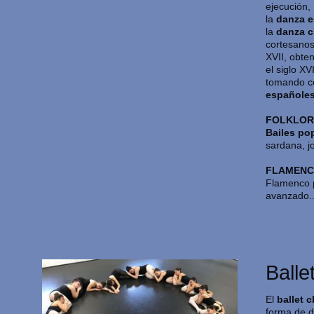
ejecución,
la
danza 
la
danza c
cortesanos 
XVII, obte
el siglo XV
tomando c
españoles
FOLKLOR
Bailes po
sardana, jo
FLAMENC
Flamenco p
avanzado..
Balle
El
ballet c
forma de 